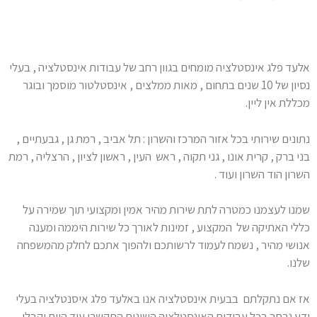
אלעד פלג אינסטלציה מומחים בגוון רחב של עבודות אינסטלציה , בעלי
נסיון של 10 שנים בתחום , מאות ממלצים , אינסטלטור מוסמך ובוגר
מכללת אין ליין.
נתונים שירותי בכל אזור המרכז והשרון : תל אביב , רמת גן , גבעתיים ,
בני ברק , קרית אונו , גני תקוה , ראש העין , ראשון לציון , הרצליה , רמת
השרון הוד השרון ועוד .
שמנו לעצמנו כמטרה לתת שירות מהיר אמין ומקצועי תוך שמירה על
כללי האתיקה של המקצוע , זמינות לאורך כל שירות היממה ומענה
אנושי מהיר , נשמח לעמוד לרשותכם ולהפוך אתכם לחלק מהמשפחה
שלנו.
אז אם נתקלתם בבעית אינסטלציה אנו באלעד פלג איסנטלציה בעלי
ידע נרחב בכל עבודות האינסטלציה השונות התקשרו עוד היום וקבלו