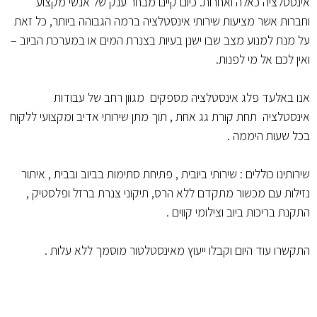
אינסטלציה כאלה ואחרות. כיום קיים מבחר ענק של אנשי מקצוע
וחברות אשר מציעות שירותי אינסטלציה ברמה הגבוהה ביותר, כל זאת
על מנת למנוע מצב שבו ישנן בעיות בצנרת המים או במערכת הביוב –
ואין לכם אל מי לפנות.
אנו באלעד פלג אינסטלציה מספקים מגוון רחב של עבודות
אינסטלציה תחת קורת גג אחת , תוך מתן שירותי אדיב ומקצועי ללקוח
בכל שעות היממה .
שירותינו כוללים : שירותי ביובית , פתיחת סתימות בביוב ובבית , איתור
נזילות עם מכשור מתקדם ללא הרס, תיקוני צנרת ברזל ופלסטיק ,
התקנת בריכות ביוב וצילומי קווים .
התקשרו עוד היום וקבלו ייעוץ מאינסטלטור מוסמך ללא עלות .