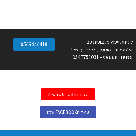
לשיחת ייעוץ מקצועית עם
0546444418
אינסטלטור מוסמך, צלצלו עכשיו!
זמינים בווטסאפ – 0547752031
עמוד הYOUTUBE שלנו
עמוד הFACEBOOK שלנו