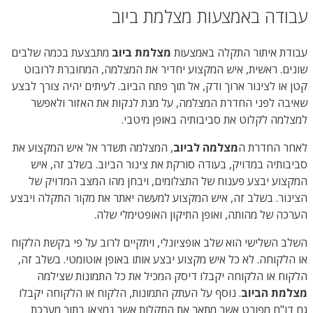
עבודה באמצעות מצלמת ביוב
עבודת איתור התקלה באמצעות
מצלמת ביוב
מתבצעת בכמה שלבים
שונים. ראשית, איש המקצוע יחדיר את המצלמה, המחוברת לרובוט
קטן או לצינור ארוך ודק, אל תוך פתח הביוב. לעיתים יהיה צורך לבצע
שאיבה לפני החדרת המצלמה, על מנת לנקות את האזור ולאפשר
למצלמה לקלוט את סביבותיה באופן מיטבי.
לאחר החדרת ה
מצלמה לביוב
, המצלמה תשדר אל איש המקצוע את
סביבותיה במדויק, בעודה סורקת את צינור הביוב. בשלב זה, איש
המקצוע יבצע פענוח של התצלומים, ויבחן מהו המצב המדויק של
הצינור. בשלב זה, איש המקצוע למעשה יאתר את מקור התקלה ויבצע
הערכה של מהותה, ואופן התיקון האופטימלי שלה.
השלב השלישי הוא שלב אופציונלי, ויתקיים לרוב על פי בקשת הלקוח
או הלקוחה. לא כל איש מקצוע יבצע אותו באופן אוטומטי. בשלב זה,
הלקוח או הלקוחה יקבלו דיסק המכיל את כל התמונות שצילמה
מצלמת הביוב
. נוסף על העתק התמונות, הלקוח או הלקוחה יקבלו
גם דו"ח מפורט אשר מתאר את התקלות אשר נמצאו בתוך מערכת