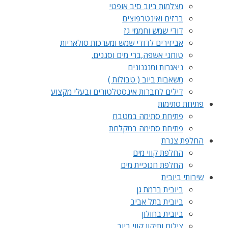
מצלמות ביוב סיב אופטי
ברזים ואינטרפוצים
דודי שמש וחממי גז
אביזירים לדודי שמש ומערכות סולאריות
טוחני אשפה,ברי מים וסננים.
ניאגרות ומנגנונים
משאבות ביוב ( טבולות )
דילים לחברות אינסטלטורים ובעלי מקצוע
פתיחת סתימות
פתיחת סתימה במטבח
פתיחת סתימה במקלחת
החלפת צנרת
החלפת קווי מים
החלפת חנוכיית מים
שירותי ביובית
ביובית ברמת גן
ביובית בתל אביב
ביובית בחולון
צילום ותיקון קווי ביוב