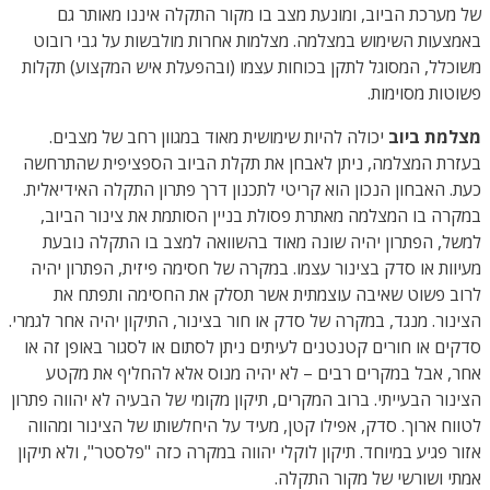
של מערכת הביוב, ומונעת מצב בו מקור התקלה איננו מאותר גם
באמצעות השימוש במצלמה. מצלמות אחרות מולבשות על גבי רובוט
משוכלל, המסוגל לתקן בכוחות עצמו (ובהפעלת איש המקצוע) תקלות
פשוטות מסוימות.
מצלמת ביוב
יכולה להיות שימושית מאוד במגוון רחב של מצבים.
בעזרת המצלמה, ניתן לאבחן את תקלת הביוב הספציפית שהתרחשה
כעת. האבחון הנכון הוא קריטי לתכנון דרך פתרון התקלה האידיאלית.
במקרה בו המצלמה מאתרת פסולת בניין הסותמת את צינור הביוב,
למשל, הפתרון יהיה שונה מאוד בהשוואה למצב בו התקלה נובעת
מעיוות או סדק בצינור עצמו. במקרה של חסימה פיזית, הפתרון יהיה
לרוב פשוט שאיבה עוצמתית אשר תסלק את החסימה ותפתח את
הצינור. מנגד, במקרה של סדק או חור בצינור, התיקון יהיה אחר לגמרי.
סדקים או חורים קטנטנים לעיתים ניתן לסתום או לסגור באופן זה או
אחר, אבל במקרים רבים – לא יהיה מנוס אלא להחליף את מקטע
הצינור הבעייתי. ברוב המקרים, תיקון מקומי של הבעיה לא יהווה פתרון
לטווח ארוך. סדק, אפילו קטן, מעיד על היחלשותו של הצינור ומהווה
אזור פגיע במיוחד. תיקון לוקלי יהווה במקרה כזה "פלסטר", ולא תיקון
אמתי ושורשי של מקור התקלה.