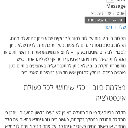
Message
חזרו אליי עם הצעת מחיר
שלח הודעה
תקלות ביוב שונות עלולות להוביל לנזקים שלא ניתן להתעלם מהם.
תקלות בביוב נוטות לגרום להצפות גועליות במיוחד, לריח שלא ניתן
לסבול, לנזקים שונים ובעיקר – להוציא משימוש את חדר השירותים או
המקלחת, שעל שירותיהם לא ניתן לוותר אף לא ליום אחד. כאשר
מתעוררת תקלת ביוב שלא ניתן להתגבר עליה באמצעים ביתיים כגון
פומפה רגילה, מומלץ להזמין איש מקצוע במהירות האפשרית.
מצלמת ביוב – כלי שימושי לכל פעולת
אינסטלציה
תקלה בביוב על פי רוב תתגלה באופן לא נעים בלשון המעטה. ייתכן כי
התקלה תתגלה במהלך מקלחת, כאשר ריח נורא ימלא פתאום את חלל
החדר, או כאשר המים פשוט לא יתנקזו אל פתח הניקוז ויתחילו למלא