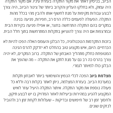
הביוב, בניסיון לאתר את מקור התקלה בעזרת עיניו. אם מקור התקלה
היה עמוק, ולא בחלקו העליון והקרוב ביותר של צינור הביוב, היה צורך
לבצע עבודות מקיפות על מנת לחשוף אותו ולהבין מהי בכלל מהות
התקלה. הפעולה לפעמים כללה הרס רב, חפירות, פגיעה בגינה
במקרים בהם התקלה התרחשה בחצר, או אפילו פגיעה בקירות הבית
ובמרצפות אם היה צורך להוציאן בתקלות המתרחשות בתוך חלל הבית.
בזכות התקדמות הטכנולוגיה, כל הבלגן והעומס האלה הפכו להיות לא
הכרחיים. היום, איש מקצוע טוב בהחלט לא יזדקק להרס הגינה
המטופחת כחלק מתהליך האבחון של התקלה. ברוב המקרים, לא יהיה
צורך בהרס כה רב גם על מנת לתקן את התקלה – מה שהופך את
הבלגן כולו למיותר לגמרי.
מצלמת ביוב
הפכה לכלי הנפוץ והשימושי ביותר לאבחון תקלות
במערכת הביוב. בעזרת המצלמה, ניתן לאתר בקלות רבה וללא כל
פעולה נוספת את מקור התקלה. איתור התקלה היעיל עוזר לאיש
המקצוע להגיע במהירות וביעילות לאזור המדויק בו יש לבצע תיקון,
ולחסוך זמן רב של חיפושים ובדיקות – שעלולות לקחת זמן רב ולהוביל
לנזקים שונים.