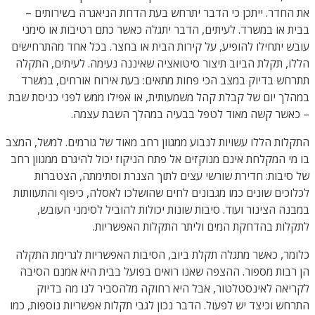
את החדר. ייתכן כי הדבר יתרחש בעת הדחת הניאגרה בשירותים –
בבית או במשרד. לעיתים, הדבר יתגלה כאשר כתם רטיבות או סימני
עובש יתחילו להופיע, על קירות הבית או בחצר. בכל אחד מהתרחישים
הללו, תקלת הביוב תיצור סיטואציה שאיננה נעימה. לעיתים, התקלה
תתרחש בדיוק במצב הכי פחות מתאים: בעת אירוח אורחים, במשרד
במהלך יום של קבלת קהל משמעותית, או אפילו ממש לפני כניסת שבת
– כאשר קשה מאוד לטפל בבעיה במהלך השבת עצמה.
התקלות הללו עשויות לנבוע ממגוון רחב מאוד של גורמים. למשל, המצב
בו מי המקלחת אינם מנוקזים אל פתח הניקוז יכול להיגרם ממגוון רחב
של סיבות: חדירת שורשי עצים לתוך הצנרת וסתימתה, הצטברות
לכלוכים שונים כמו מגבונים לחים שהושלכו לאסלה, כיפוף והתעוותות
במבנה הצינור ועוד. סיבות שונות יכולות להוביל לסימני העובש,
לתקלות בהדחקת המים וליתר התקלות האפשריות.
כלומר, כאשר מתגלה תקלת ביוב, הסיבות האפשריות לגרימת התקלה
הן רבות מספור. ההצפה שאנו רואים בפועל בבית היא אמנם הסיבה
לקריאה לאינסטלטור, אבל היא רחוקה מלהסביר לנו מה בדיוק
התרחש וכיצד יש לפעול. הדבר נכון לגבי תקלות אפשריות נוספות, כמו