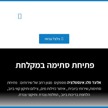
המוצרים שלנו
החלפת צנרת
איזור שירות
איתור נזילות
שירותי ביובית
פתיחת סתימות
כלים סניטרים
מערכת השקיה אוטומטית
עבודות אינסטלציה
צלצל עכשיו
דף הבית
»
פתיחת סתימות
»
פתיחת סתימה במקלחת
פתיחת סתימה במקלחת
אלעד פלג אינסטלציה
מספקים מגוון רחב של שירותים: פתיחת
סתימות,שירותי ביובית , איתור נזילות מים, צילום ותיקון קווי ביוב,
הלחפת בריכות ביוב , החלפת צנרת ותיקוני צנרת.