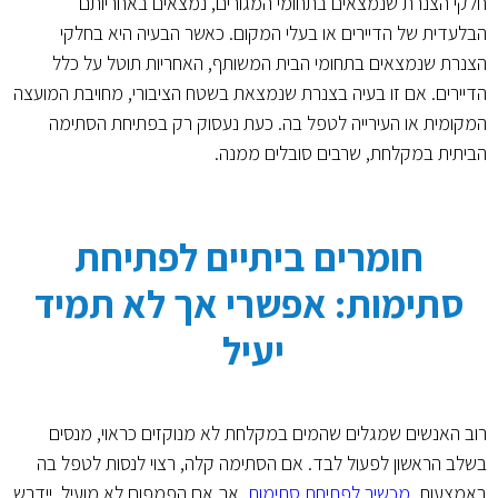
חלקי הצנרת שנמצאים בתחומי המגורים, נמצאים באחריותם
הבלעדית של הדיירים או בעלי המקום. כאשר הבעיה היא בחלקי
הצנרת שנמצאים בתחומי הבית המשותף, האחריות תוטל על כלל
הדיירים. אם זו בעיה בצנרת שנמצאת בשטח הציבורי, מחויבת המועצה
המקומית או העירייה לטפל בה. כעת נעסוק רק בפתיחת הסתימה
הביתית במקלחת, שרבים סובלים ממנה.
חומרים ביתיים לפתיחת
סתימות: אפשרי אך לא תמיד
יעיל
רוב האנשים שמגלים שהמים במקלחת לא מנוקזים כראוי, מנסים
בשלב הראשון לפעול לבד. אם הסתימה קלה, רצוי לנסות לטפל בה
באמצעות
מכשיר לפתיחת סתימות
. אך אם הפמפום לא מועיל, יידרש