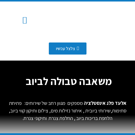
המוצרים שלנו
החלפת צנרת
איזור שירות
איתור נזילות
שירותי ביובית
פתיחת סתימות
כלים סניטרים
מערכת השקיה אוטומטית
עבודות אינסטלציה
צלצל עכשיו
דף הבית
»
משאבה טבולה לביוב
משאבה טבולה לביוב
אלעד פלג אינסטלציה
מספקים מגוון רחב של שירותים: פתיחת
סתימות,שירותי ביובית , איתור נזילות מים, צילום ותיקון קווי ביוב,
הלחפת בריכות ביוב , החלפת צנרת ותיקוני צנרת.