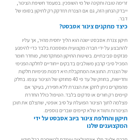
זרימה טובה ותקינה של מי השופכין. במעמד חשיפת הצינור,
ייבדק הנתון הזה, גם אם הצנרת תזדקק רק לתיקון בסופו של
דבר.
כיצד מתקנים צינור אסבסט?
תיקון צנרת אסבסט ישנה הוא הליך יחסית מהיר, אך עליו
להתבצע על ידי חברה מקצועית ומוסמכת בלבד כדי להימנע
מנזקים סביבתיים. בשיטות התיקון המתקדמות, מוחדר חומר
המכיל סיבי קרבון משולבים בדבקים ייחודיים לחלקה הפנימי
של הצנרת. התוצאה המתקבלת היא דפנות פנימיות חלקות
וחדישות, בחוזק של עד פי 40 מחוזקו של הצינור עצמו. בחלק
מהמקרים ניתן לתקן את הצנרת ללא חפירה, בעיקר אם
קיימים רק חורים או סדקים בלבד. הטיפול כולל החדרת
מצלמה לתוך הצינור הפועלת על סיב אופטי, שתצלם את תוכן
הצינורות ותוודא שלא קיימים שברים נוספים.
תיקון והחלפת צינור ביוב אסבסט על ידי
המקצוענים שלנו
חברת אלעד פלג אינסטלציה עומדת לרשותכם בכל תיקון