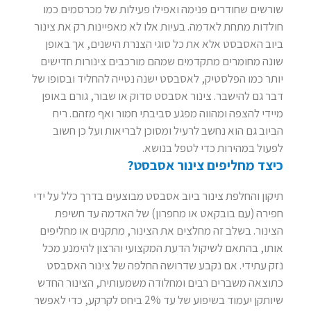
שורשים שחודרים פנימה ואפילו פעילות של מכרסמים כמו
חולדות מתחת לאדמה. בעיות אלו לא מאפיינות רק את צינור
ביוב האסבסט אלא את כל סוגי הצנרת הישנים, אך באופן
שונה מחומרים מתקדמים שמהם מורכבים צינורות חדישים
יותר כמו הפלסטיק, לאסבסט ישנה נטייה להחליד ובסופו של
דבר גם להישבר. צינור אסבסט סדוק או שבור, גורם באופן
מיידי להצפה ומהווה מפגע סביבתי חמור ואף מזהם. ריח
הביוב גם הוא נחשב לרעיל ומסוכן לבריאות ועל כן חשוב
לפעול במהירות כדי לטפל בנושא.
כיצד מחליפים צינור אסבסט?
תיקון והחלפת צינור ביוב אסבסט מבוצעים בדרך כלל על ידי
חפירה (עם בובקאט או מחפרון) של האדמה עד חשיפת
הצינור. בשלב זה מחלצים את הצינור, מתקנים או מחליפים
אותו, בהתאם לשיקול הדעת המקצועי והרצון להימנע מכל
נזק עתידי. אם נקבע שדרושה החלפה של צינור האסבסט
כתוצאה משברים רבים ומחלודה משמעותית, הצינור החדש
שיותקן יעמוד בשיפוע של עד 2% ביחס לקרקע, כדי לאפשר