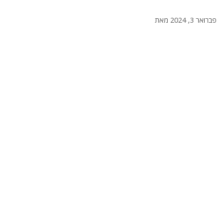
מדריך שלם להחלפת ברז למטבח: הור
פברואר 3, 2024
מאת
admin