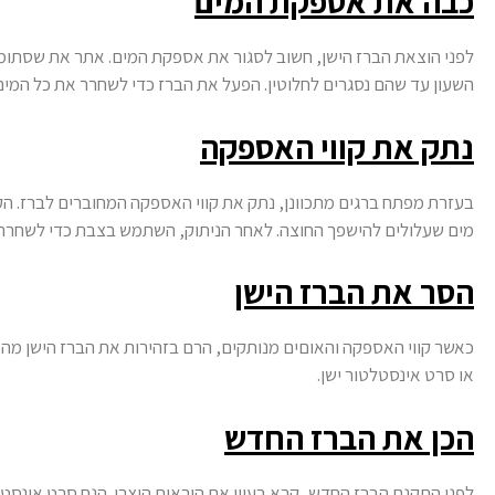
כבה את אספקת המים
לפני הוצאת הברז הישן, חשוב לסגור את אספקת המים. אתר את שסתומי 
השעון עד שהם נסגרים לחלוטין. הפעל את הברז כדי לשחרר את כל המים 
נתק את קווי האספקה
בעזרת מפתח ברגים מתכוונן, נתק את קווי האספקה המחוברים לברז. הק
מים שעלולים להישפך החוצה. לאחר הניתוק, השתמש בצבת כדי לשחרר כ
הסר את הברז הישן
כאשר קווי האספקה והאוםים מנותקים, הרם בזהירות את הברז הישן מהכי
או סרט אינסטלטור ישן.
הכן את הברז החדש
לפני התקנת הברז החדש, קרא בעיון את הוראות היצרן. הנח סרט אינסט