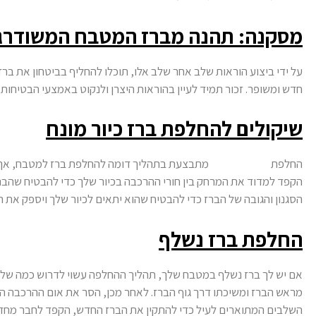
מסקנה: תהנה מברז המטבח המשודרג
על ידי ביצוע הוראות שלב אחר שלב אלו, תוכלו להחליף בביטחון את בר
חדש ומשופר. זכור תמיד לעיין בהוראות היצרן ולנקוט באמצעי הבטיחו
שיקולים להחלפת ברז כיור מונח
החלפת
ברז כיור מנוח
מתבצעת בתהליך דומה להחלפת ברז למטבח, אך יש
הקפד למדוד את המרחק בין חורי ההרכבה בכיור שלך כדי להבטיח שהבר
הסגנון והגובה של הברז כדי להבטיח שהוא יתאים לכיור שלך ויספק את הפ
החלפת ברז נשלף
אם יש לך ברז נשלף במטבח שלך, תהליך ההחלפה עשוי לדרוש כמה שלבי
מראש הברז ומשיכתו דרך גוף הברז. לאחר מכן, הסר את אום ההרכבה ה
השלבים המתוארים לעיל כדי להתקין את הברז החדש, הקפד לחבר מחדש