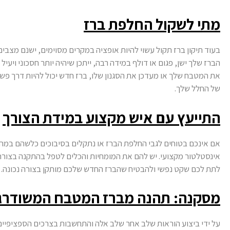
מתי לשקול החלפת ברז
בעוד תיקון ברז תקול עשוי להיות אופציה במקרים מסוימים, ישנם מצבי
הברז שלך ישן, פגום או דולף במידה רבה, ייתכן שיהיה יותר חסכוני ויעי
את המטבח שלך או מעדכן את הסגנון שלו, ברז חדש יכול להיות דרך פש
של החלל שלך.
התייעץ עם איש מקצוע במידת הצורך
אם אינכם בטוחים לגבי החלפת הברז או נתקלים בסיבוכים כלשהם במה
אינסטלטור מקצועי. יש להם את המומחיות והכלים לטפל בהתקנה בצורה 
לתת לכם שקט נפשי ולהבטיח שהברז החדש שלכם מותקן בצורה נכונה.
מסקנה: תהנה מברז המטבח המשודרג
על ידי ביצוע הוראות שלב אחר שלב אלה והתחשבות בצרכים הספציפיים