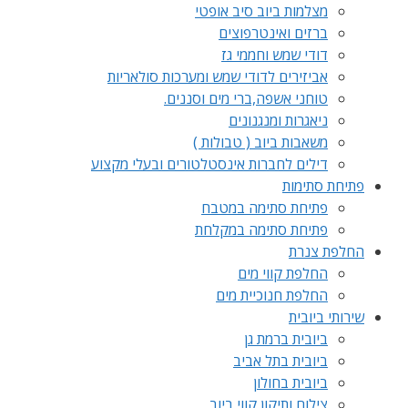
מצלמות ביוב סיב אופטי
ברזים ואינטרפוצים
דודי שמש וחממי גז
אביזירים לדודי שמש ומערכות סולאריות
טוחני אשפה,ברי מים וסננים.
ניאגרות ומנגנונים
משאבות ביוב ( טבולות )
דילים לחברות אינסטלטורים ובעלי מקצוע
פתיחת סתימות
פתיחת סתימה במטבח
פתיחת סתימה במקלחת
החלפת צנרת
החלפת קווי מים
החלפת חנוכיית מים
שירותי ביובית
ביובית ברמת גן
ביובית בתל אביב
ביובית בחולון
צילום ותיקון קווי ביוב