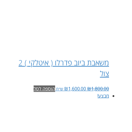
משאבת ביוב פדרלו ( איטלקי ) 2
צול
1,800.00
₪
1,600.00
₪
הוספה לסל
ש"ח
מבצע!