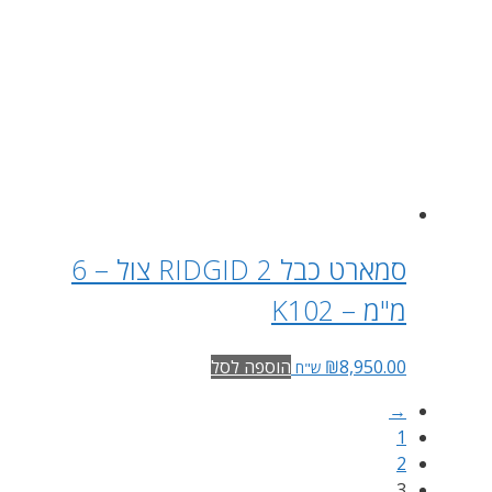
סמארט כבל RIDGID 2 צול – 6
מ"מ – K102
8,950.00
₪
הוספה לסל
ש"ח
→
1
2
3