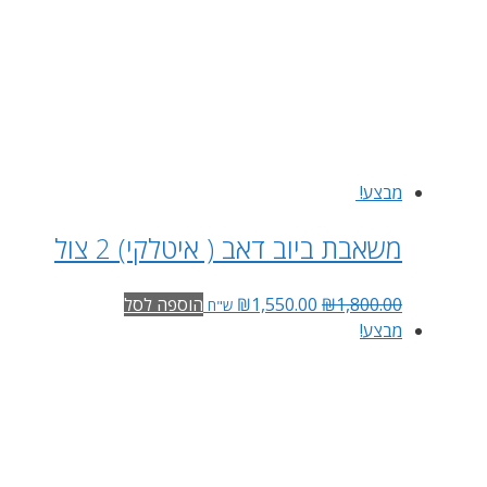
מבצע!
משאבת ביוב דאב ( איטלקי) 2 צול
1,800.00
₪
1,550.00
₪
הוספה לסל
ש"ח
מבצע!