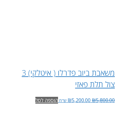
משאבת ביוב פדרלו ( איטלקי) 3
צול תלת פאזי
5,800.00
₪
5,200.00
₪
הוספה לסל
ש"ח