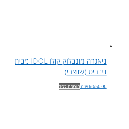
ניאגרה מונבלוק קולו IDOL מבית
גיבריט (שווצרי)
650.00
₪
הוספה לסל
ש"ח