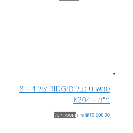
סמארט כבל RIDGID צול 4 – 8
מ"מ – K204
10,500.00
₪
הוספה לסל
ש"ח