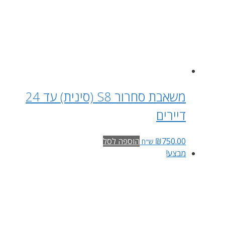
משאבת סחרור S8 (סינית) עד 24
דיירים
750.00
₪
הוספה לסל
ש"ח
מבצע!