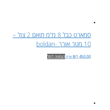
סמארט כבל 8 מ"מ תואם 2 צול –
10 מטר אורך -boldan
1,450.00
₪
הוספה לסל
ש"ח