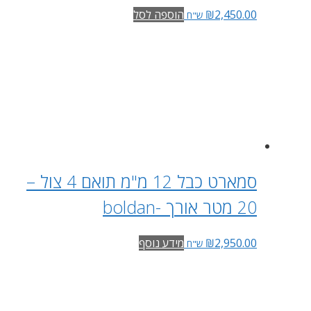
2,450.00
₪
הוספה לסל
ש"ח
סמארט כבל 12 מ"מ תואם 4 צול –
20 מטר אורך -boldan
2,950.00
₪
מידע נוסף
ש"ח