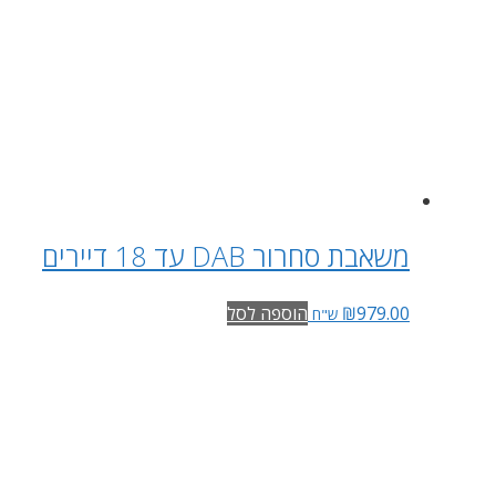
משאבת סחרור DAB עד 18 דיירים
979.00
₪
הוספה לסל
ש"ח