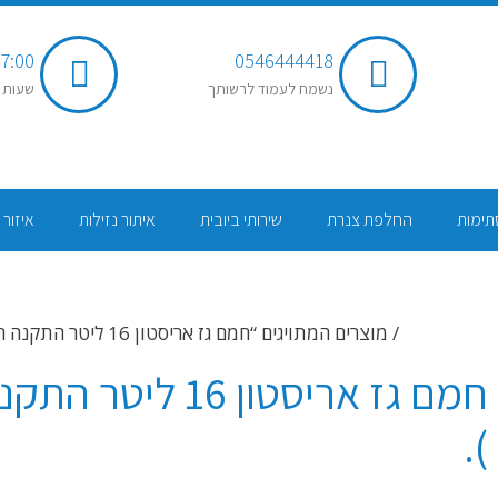
7:00 - 20:00
0546444418
נשמח לעמוד לרשותך
שעות 
תימות
החלפת צנרת
שירותי ביובית
איתור נזילות
איזור 
עמוד הבית
/ מוצרים המתויגים “חמם גז אריסטון 16 ליטר התקנה חיצונית ( כרומגן ).”
חמם גז אריסטון 16 
).