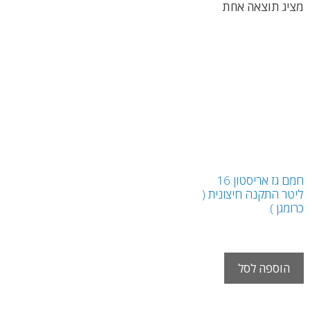
מציג תוצאה אחת
חמם גז אריסטון 16
ליטר התקנה חיצונית (
כרומגן ).
₪
2,395.00
ש"ח
הוספה לסל