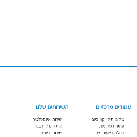
דצמבר 2020
ספטמבר 2020
יולי 2020
אפריל 2020
אוקטובר 2019
עמודים מרכזיים
השירותים שלנו
צילום ותיקון קווי ביוב
שירותי אינסטלציה
פתיחת סתימות
איתור נזילות בגז
החלפת שעוני מים
שירותי ביובית