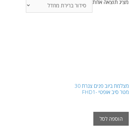
מציג תוצאה אחת
מצלמת ביוב פנים צנרת 30
מטר סיב אופטי -FHD1
₪
14,950.00
ש"ח
הוספה לסל