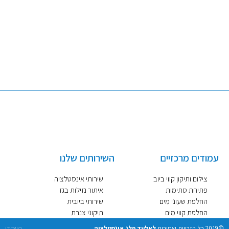
ספטמבר 2020
יולי 2020
אפריל 2020
אוקטובר 2019
עמודים מרכזיים
השירותים שלנו
צילום ותיקון קווי ביוב
שירותי אינסטלציה
פתיחת סתימות
איתור נזילות בגז
החלפת שעוני מים
שירותי ביובית
החלפת קווי מים
תיקוני צנרת
©2019 כל הזכויות שמורות
לאלעד פלג אינסטלציה
השקדן