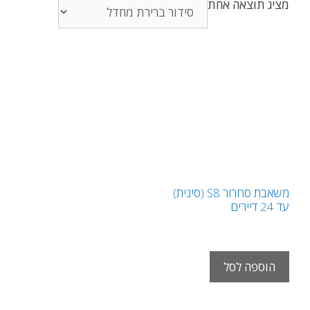
מציג תוצאה אחת
משאבת סחרור S8 (סינית)
עד 24 דיירים
₪
750.00
ש"ח
הוספה לסל