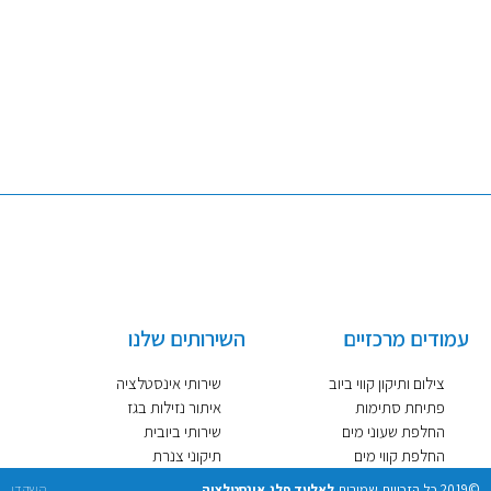
ספטמבר 2020
יולי 2020
אפריל 2020
אוקטובר 2019
עמודים מרכזיים
השירותים שלנו
צילום ותיקון קווי ביוב
שירותי אינסטלציה
פתיחת סתימות
איתור נזילות בגז
החלפת שעוני מים
שירותי ביובית
החלפת קווי מים
תיקוני צנרת
©2019 כל הזכויות שמורות
לאלעד פלג אינסטלציה
השקדן