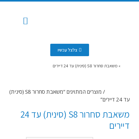
המוצרים שלנו
החלפת צנרת
איזור שירות
איתור נזילות
שירותי ביובית
פתיחת סתימות
כלים סניטרים
מערכת השקיה אוטומטית
עבודות אינסטלציה
צלצל עכשיו
דף הבית
»
משאבת סחרור S8 (סינית) עד 24 דיירים
עמוד הבית
/ מוצרים המתויגים “משאבת סחרור S8 (סינית)
עד 24 דיירים”
משאבת סחרור S8 (סינית) עד 24
דיירים