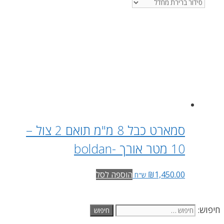
סמארט כבל 8 מ"מ תואם 2 צול –
10 מטר אורך -boldan
1,450.00
₪
הוספה לסל
ש"ח
חיפוש: