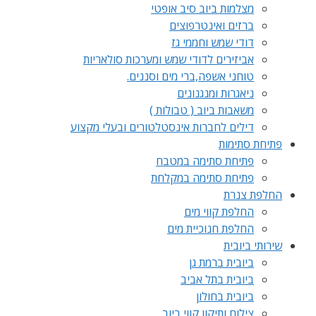
מצלמות ביוב סיב אופטי
ברזים ואינטרפוצים
דודי שמש וחממי גז
אביזירים לדודי שמש ומערכות סולאריות
טוחני אשפה,ברי מים וסננים.
ניאגרות ומנגנונים
משאבות ביוב ( טבולות )
דילים לחברות אינסטלטורים ובעלי מקצוע
פתיחת סתימות
פתיחת סתימה במטבח
פתיחת סתימה במקלחת
החלפת צנרת
החלפת קווי מים
החלפת חנוכיית מים
שירותי ביובית
ביובית ברמת גן
ביובית בתל אביב
ביובית בחולון
צילום ותיקון קווי ביוב