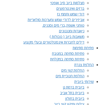
מצלמות ביוב סיב אופטי
ברזים ואינטרפוצים
דודי שמש וחממי גז
אביזירים לדודי שמש ומערכות סולאריות
טוחני אשפה,ברי מים וסננים.
ניאגרות ומנגנונים
משאבות ביוב ( טבולות )
דילים לחברות אינסטלטורים ובעלי מקצוע
פתיחת סתימות
פתיחת סתימה במטבח
פתיחת סתימה במקלחת
החלפת צנרת
החלפת קווי מים
החלפת חנוכיית מים
שירותי ביובית
ביובית ברמת גן
ביובית בתל אביב
ביובית בחולון
צילום ותיקון קווי ביוב