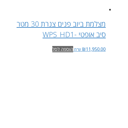
מצלמת ביוב פנים צנרת 30 מטר
סיב אופטי -WPS_HD1
11,950.00
₪
הוספה לסל
ש"ח