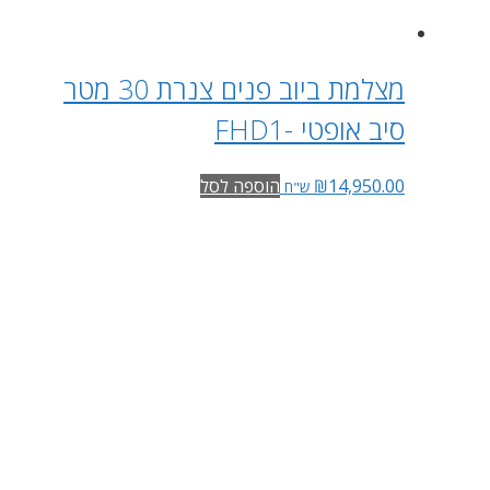
מצלמת ביוב פנים צנרת 30 מטר
סיב אופטי -FHD1
14,950.00
₪
הוספה לסל
ש"ח