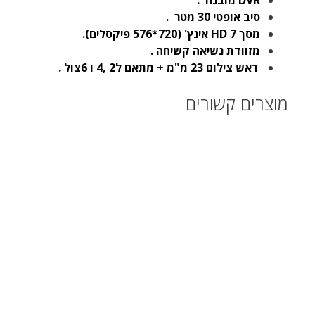
DVR מובנה .
סיב אופטי 30 מטר .
מסך HD 7
אינץ' (720*576 פיקסלים).
מזוודת נשיאה קשיחה .
ראש צילום 23 מ"מ + מתאם ל2 ,4 ו 6צול .
מוצרים קשורים