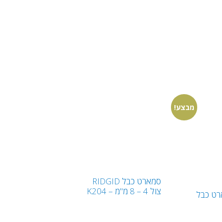
מבצע!
סמארט כבל RIDGID
צול 4 – 8 מ"מ – K204
רט כבל
₪
10,500.00
ש"ח
₪
699.0
ש"ח