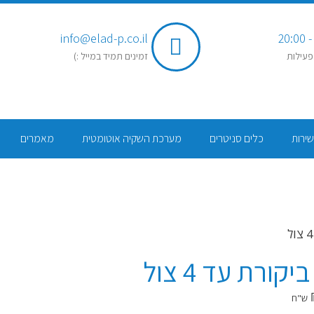
info@elad-p.co.il
פעילות
זמינים תמיד במייל :)
שירות
כלים סניטרים
מערכת השקיה אוטומטית
מאמרים
יקורת עד 4 צול
ש"ח