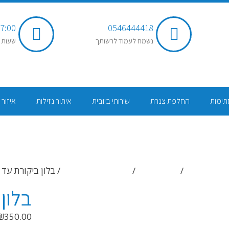
7:00 - 20:00
0546444418
נשמח לעמוד לרשותך
שעות 
תימות
החלפת צנרת
שירותי ביובית
איתור נזילות
איזור 
עמוד הבית
/
החנות שלנו
/
כלי עבודה מקצועים
/ בלון ביקורת עד 4 צול
בלון ב
₪
350.00