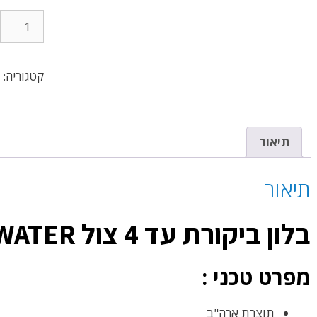
קטגוריה:
4 צול
תיאור
תיאור
בלון ביקורת עד 4 צול GTWATER –
מפרט טכני :
תוצרת ארה"ב