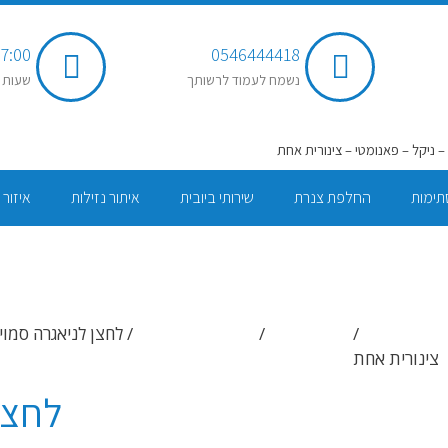
7:00 - 20:00
0546444418
נשמח לעמוד לרשותך
שעות 
תימות
החלפת צנרת
שירותי ביובית
איתור נזילות
איזור 
עמוד הבית
/
החנות שלנו
/
ניאגרות ומנגנונים
צינורית אחת
לחצן