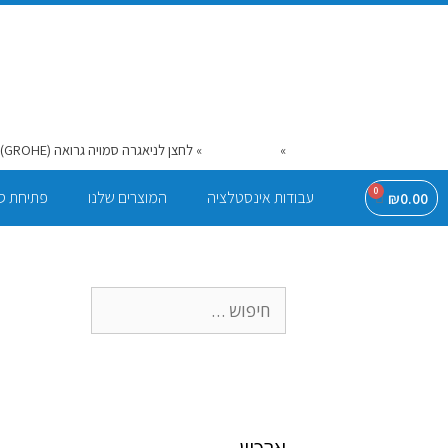
דף הבית
»
המוצרים שלנו
»
לחצן לניאגרה סמויה גרואה (GROHE) – ניקל – פאנומטי – צינורית אחת
0
עבודות אינסטלציה
המוצרים שלנו
פתיחת ס
₪
0.00