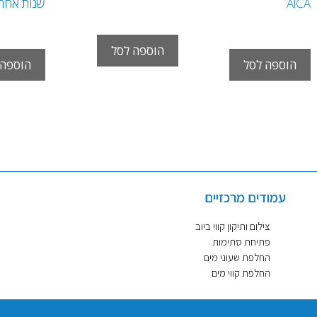
AlCA
שנות אחרי
₪
249.00
ש"ח
0
₪
170.00
₪
199.00
ש"ח
הוספה לסל
הוספה לסל
הוספה 
עמודים מרכזיים
צילום ותיקון קווי ביוב
פתיחת סתימות
החלפת שעוני מים
החלפת קווי מים