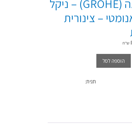
גרואה (GROHE) – ניקל
ומטי – צינורית
ש"ח
הוספה לסל
ניאגרות ומנגנונים
תגית:
לחצן לניאגרה
סמויה גרואה (GROHE) - ניקל - פאנומטי - צינורית