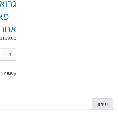
– פאנ
אחת
₪
199.00
קטגוריה:
אחת
תיאור