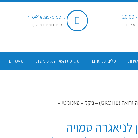
info@elad-p.co.il
פעילות
זמינים תמיד במייל :)
שירות
כלים סניטרים
מערכת השקיה אוטומטית
מאמרים
/ לחצן לניאגרה סמויה גרואה (GROHE) – ניקל – פאנומטי –
 לניאגרה סמויה