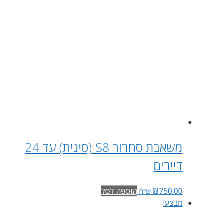
משאבת סחרור S8 (סינית) עד 24
דיירים
750.00
₪
הוספה לסל
ש"ח
מבצע!