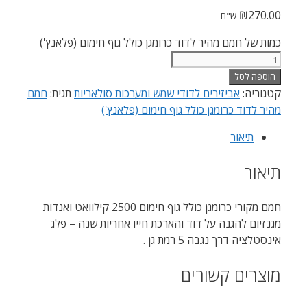
₪
270.00
ש"ח
כמות של חמם מהיר לדוד כרומגן כולל גוף חימום (פלאנץ')
הוספה לסל
קטגוריה:
אביזירים לדודי שמש ומערכות סולאריות
תגית:
חמם
מהיר לדוד כרומגן כולל גוף חימום (פלאנץ')
תיאור
תיאור
חמם מקורי כרומגן כולל גוף חימום 2500 קילוואט ואנדות
מגנזיום להגנה על דוד והארכת חייו אחריות שנה – פלג
אינסטלציה דרך נגבה 5 רמת גן .
מוצרים קשורים