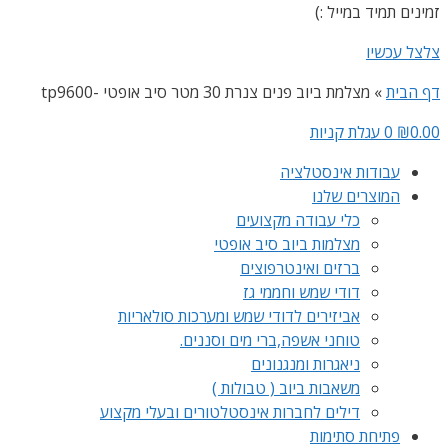
זמינים תמיד במייל :)
צלצל עכשיו
דף הבית
»
מצלמת ביוב פנים צנרת 30 מטר סיב אופטי -tp9600
0.00
₪
0
עגלת קניות
עבודות אינסטלציה
המוצרים שלנו
כלי עבודה מקצועים
מצלמות ביוב סיב אופטי
ברזים ואינטרפוצים
דודי שמש וחממי גז
אביזירים לדודי שמש ומערכות סולאריות
טוחני אשפה,ברי מים וסננים.
ניאגרות ומנגנונים
משאבות ביוב ( טבולות )
דילים לחברות אינסטלטורים ובעלי מקצוע
פתיחת סתימות