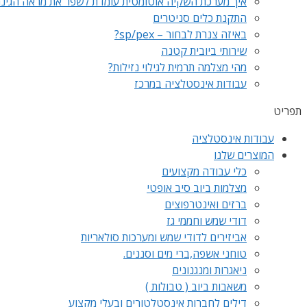
איך מערכת השקיה אוטומטית עומדת לשפר את מראה הגינ
התקנת כלים סניטרים
באיזה צנרת לבחור – sp/pex?
שירותי ביובית קטנה
מהי מצלמה תרמית לגילוי נזילות?
עבודות אינסטלציה במרכז
תפריט
עבודות אינסטלציה
המוצרים שלנו
כלי עבודה מקצועים
מצלמות ביוב סיב אופטי
ברזים ואינטרפוצים
דודי שמש וחממי גז
אביזירים לדודי שמש ומערכות סולאריות
טוחני אשפה,ברי מים וסננים.
ניאגרות ומנגנונים
משאבות ביוב ( טבולות )
דילים לחברות אינסטלטורים ובעלי מקצוע